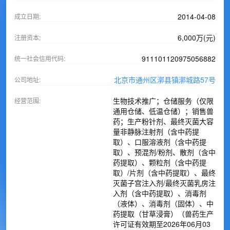
2014-04-08
成立日期:
6,000万(元)
注册资本:
911101120975056882
统一社会信用代码:
北京市通州区漷县镇漷城路57号
公司地址:
生物技术推广；仓储服务（仅限
经营范围:
通用仓储、低温仓储）；销售兽
药；生产粉针剂、最终灭菌大容
量非静脉注射剂（含中药提
取）、口服溶液剂（含中药提
取）、预混剂/粉剂、散剂（含中
药提取）、颗粒剂（含中药提
取）/片剂（含中药提取）、最终
灭菌子宫注入剂/最终灭菌乳房注
入剂（含中药提取）、消毒剂
（液体）、消毒剂（固体）、中
药提取（甘草浸膏）（兽药生产
许可证有效期至2026年06月03